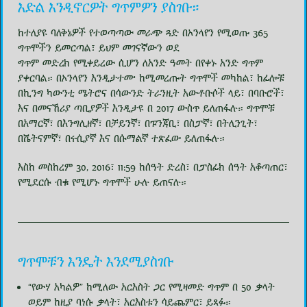
እድል እንዲኖርዎት ግጥምዎን ያስገቡ።
ከተለያዩ ባለቅኔዎች የተወጣጣው መራጭ ጓድ በኦንላየን የሚወጡ 365
ግጥሞችን ይመርጣል፣ ይህም መገናኛውን ወደ
ግጥም መድረክ የሚቀይረው ሲሆን ለአንድ ዓመት በየቀኑ አንድ ግጥም
ያቀርባል። በኦንላየን እንዲታተሙ ከሚመረጡት ግጥሞች መካከል፣ ከፊሎቹ
በኪንግ ካውንቲ ሜትሮና በሳውንድ ትራንዚት አውቶቡሶች ላይ፣ በባቡሮች፣
እና በመናኸሪያ ጣቢያዎች እንዲታዩ በ 2017 ውስጥ ይለጠፋሉ። ግጥሞቹ
በአማርኛ፣ በእንግሊዘኛ፣ በቻይንኛ፣ በፑንጃቢ፣ በስፓኛ፣ በትሊንጊት፣
በቬትናምኛ፣ በሩሲያኛ እና በሱማልኛ ተጽፈው ይለጠፋሉ።
እስከ መስከረም 30, 2016፣ 11:59 ከሰዓት ድረስ፣ በፓስፊክ ሰዓት አቆጣጠር፣
የሚደርሱ ብቁ የሚሆኑ ግጥሞች ሁሉ ይጠናሉ።
ግጥሞቹን እንዴት እንደሚያስገቡ
“የውሃ አካልዎ” ከሚለው አርእስት ጋር የሚዛመድ ግጥም በ 50 ቃላት
ወይም ከዚያ ባነሱ ቃላት፣ አርእስቱን ሳይጨምር፣ ይጻፉ።