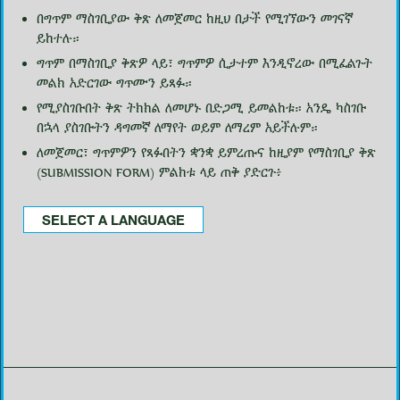
በግጥም ማስገቢያው ቅጽ ለመጀመር ከዚህ በታች የሚገኘውን መገናኛ
ይከተሉ።
ግጥም በማስገቢያ ቅጽዎ ላይ፣ ግጥምዎ ሲታተም እንዲኖረው በሚፈልጉት
መልክ አድርገው ግጥሙን ይጻፉ።
የሚያስገቡበት ቅጽ ትክክል ለመሆኑ በድጋሚ ይመልከቱ። አንዴ ካስገቡ
በኋላ ያስገቡትን ዳግመኛ ለማየት ወይም ለማረም አይችሉም።
ለመጀመር፣ ግጥምዎን የጻፉበትን ቋንቋ ይምረጡና ከዚያም የማስገቢያ ቅጽ
(SUBMISSION FORM) ምልክቱ ላይ ጠቅ ያድርጉ፥
SELECT A LANGUAGE