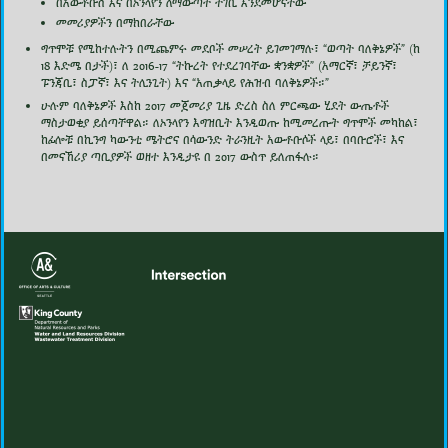
በአውቶቡስ እና በኦንላየን ለማውጣት ተገቢ እንደመሆናቸው
መመሪያዎችን በማክበራቸው
ግጥሞቹ የሚከተሉትን በሚጨምሩ መደቦች መሠረት ይገመገማሉ፣ “ወጣት ባለቅኔዎች” (ከ
18 እድሜ በታች)፣ ለ 2016-17 “ትኩረት የተደረገባቸው ቋንቋዎች” (አማርኛ፣ ቻይንኛ፣
ፑንጃቢ፣ ስፓኛ፣ እና ትሊንጊት) እና “አጠቃላይ የሕዝብ ባለቅኔዎች።”
ሁሉም ባለቅኔዎች እስከ 2017 መጀመሪያ ጊዜ ድረስ ስለ ምርጫው ሂደት ውጤቶች
ማስታወቂያ ይሰጣቸዋል። ለኦንላየን እግዝቢት እንዲወጡ ከሚመረጡት ግጥሞች መካከል፣
ከፊሎቹ በኪንግ ካውንቲ ሜትሮና በሳውንድ ትራንዚት አውቶቡሶች ላይ፣ በባቡሮች፣ እና
በመናኸሪያ ጣቢያዎች ወዘተ እንዲታዩ በ 2017 ውስጥ ይለጠፋሉ።