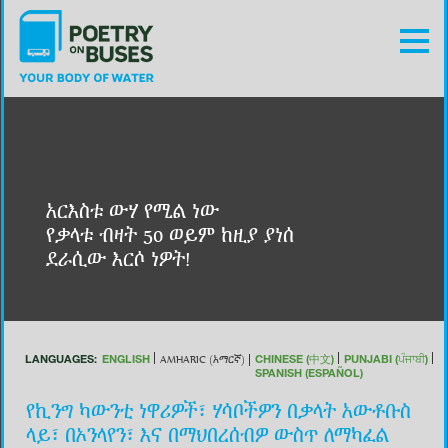
አርእስቱ ውሃ የሚል ነው
የቃላቱ ብዛት 50 ወይም ከዚያ ያነሰ
ደራሲው እርሶ ነዎት!
LANGUAGES:
ENGLISH
CHINESE (中文)
PUNJABI (ਪੰਜਾਬੀ)
AMHARIC (አማርኛ)
SPANISH (ESPAÑOL)
የኪንግ ካውንቲ ነዋሪዎች፣ ሃሳቦችዎን በቃላት አውቶቡስ
ላይ፣ በኦንላየን፣ እና በማህበረሰብዎ ውስጥ ለማካፈል