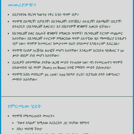
መመሪያዎቹ።
ለእያንዳንዱ የኪንግ ካውንቲ ነዋሪ አንድ ግጥም ብቻ።
ግጥሞቹ በአማርኛ፣ በቻይንኛ፣ በእንግሊዘኛ፣ በፑንጃቢ፣ በሩሲያኛ፣ በሱማልኛ፣ በስፓኛ፣
በትሊንጊት (በእንግሊዘኛ ሲቀርብ)፣ እና በቬትናምኛ ቋንቋዎች ሊቀርቡ ይችላሉ።
ከእንግሊዘኛ በቀር በሌሎች ቋንቋዎች የሚቀርቡ ግጥሞች፣ የእንግሊዘኛ ትርጉም መጨመር
አለባቸው። በእንግሊዘኛ ተተርጉሞ የሚቀርበው ግጥም ለአጥኚው ጓድ ማመሳከሪያ እንዲሆን
ብቻ ነው። ግጥምዎ ከተመረጠ፣ ከመታተሙ በፊት በባለሙያ እንዲተረጎም ይደረጋል።
ግጥሞቹ የራስዎ ኦሪጅናል ጽሁፎች መሆን አለባቸው፣ እንዲሁም አርእስቱ ሳይቆጠር የ 50
ቃላት ወይም ያነሰ መሆን አለባቸው።
ደራሲዎች ለግጥማቸው ያላቸው ሕጋዊ መብት የተጠበቀ ነው፣ ግን የተመረጡትን ግጥሞች
ለአውቶቡስ ላይ ግጥም (Poetry on Buses) ለጥፎ የማሳየት መብት ይሰጡታል።
ግጥሞቹ እስከ መስከረም 30, 2016፣ 11:59 ከሰዓት ድረስ፣ በፓስፊክ ሰዓት አቆጣጠር፣
መግባት አለባቸው።
የምርጫው ሂደት
ግጥሞቹ የሚመረጡበት መሠረት፥
“የውሃ አካልዎ” ከሚለው አርእርስት ጋር ባላቸው ዝምድና
በኪነ ጥበባዊ ችሎታ